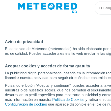
Aviso de privacidad
El contenido de Meteored (meteored.do) ha sido elaborado por p
es de calidad. Puedes acceder a este sitio web mediante las si
Aceptar cookies y acceder de forma gratuita
Inicio
Argentina
Tucumán
Acheral
La publicidad digital personalizada, basada en la información r
financiar nuestra actividad para seguir ofreciéndote contenido c
Tiempo en Acheral
Pulsando el botón "Aceptar y continuar", puedes acceder a la w
nuestras o de nuestros socios, que nos permiten el seguimiento
00:57
Sábado
desarrollar un perfil específico para mostrarte publicidad y co
más información en nuestra
Política de Cookies
y retirar en cu
Configuración de cookies
que aparece disponible en el pie de n
Cielo despejado