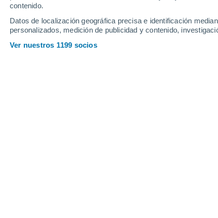
contenido.
12
-
37
km/h
14
-
41
km/h
7
16
-
38
km/h
Datos de localización geográfica precisa e identificación mediant
personalizados, medición de publicidad y contenido, investigació
Tiempo en Acheral hoy
, 8 de agosto
Ver nuestros 1199 socios
Cielo despejad
9°
01:00
Sensación T.
9°
Cielo despejad
8°
02:00
Sensación T.
8°
Cielo despejad
8°
03:00
Sensación T.
8°
Cielo despejad
7°
05:00
Sensación T.
6°
Soleado
7°
08:00
Sensación T.
5°