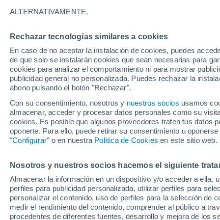
9°
ALTERNATIVAMENTE,
Rechazar tecnologías similares a cookies
Menguant
En caso de no aceptar la instalación de cookies, puedes accede
Iluminada
Sensación de 9°
de que solo se instalarán cookies que sean necesarias para garan
cookies para analizar el comportamiento ni para mostrar publici
publicidad general no personalizada. Puedes rechazar la instala
abono pulsando el botón "Rechazar".
Tiempo 1 - 7 días
Mapa de temperatura
Satélites
Con su consentimiento, nosotros y
nuestros socios
usamos cooki
almacenar, acceder y procesar datos personales como su visita e
cookies. Es posible que algunos proveedores traten tus datos pe
oponerte. Para ello, puede retirar su consentimiento u oponerse
Mañana
Lunes
Hoy
"Configurar"
o en nuestra
Política de Cookies
en este sitio web.
9 Ago
10 Ago
8 Ago
Nosotros y nuestros socios hacemos el siguiente trata
Almacenar la información en un dispositivo y/o acceder a ella, 
perfiles para publicidad personalizada, utilizar perfiles para sele
personalizar el contenido, uso de perfiles para la selección de c
17°
/
2°
16°
/
6°
19°
/
6°
medir el rendimiento del contenido, comprender al público a tra
procedentes de diferentes fuentes, desarrollo y mejora de los se