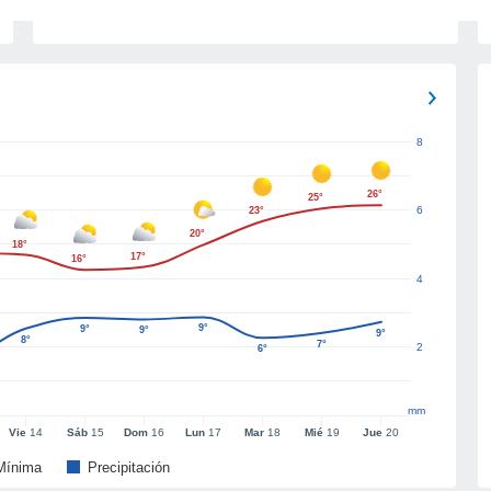
8
26°
25°
6
23°
20°
18°
17°
16°
4
9°
9°
9°
9°
8°
7°
2
6°
mm
Vie
14
Sáb
15
Dom
16
Lun
17
Mar
18
Mié
19
Jue
20
Mínima
Precipitación