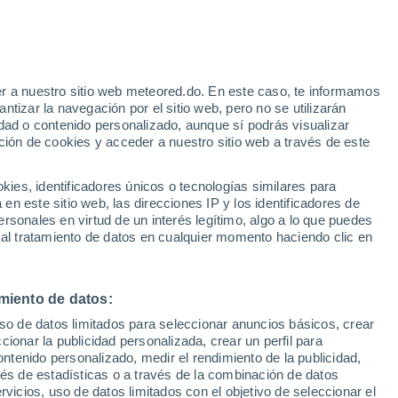
e
r a nuestro sitio web meteored.do. En este caso, te informamos
:
22%
tizar la navegación por el sitio web, pero no se utilizarán
dad o contenido personalizado, aunque sí podrás visualizar
ción de cookies y acceder a nuestro sitio web a través de este
Modelos
es, identificadores únicos o tecnologías similares para
n este sitio web, las direcciones IP y los identificadores de
rsonales en virtud de un interés legítimo, algo a lo que puedes
 al tratamiento de datos en cualquier momento haciendo clic en
Martes
Miércoles
Jueves
Viernes
11 Ago
12 Ago
13 Ago
14 Ago
miento de datos:
uso de datos limitados para seleccionar anuncios básicos, crear
ccionar la publicidad personalizada, crear un perfil para
ontenido personalizado, medir el rendimiento de la publicidad,
16°
/
6°
16°
/
6°
19°
/
4°
18°
/
8°
vés de estadísticas o a través de la combinación de datos
rvicios, uso de datos limitados con el objetivo de seleccionar el