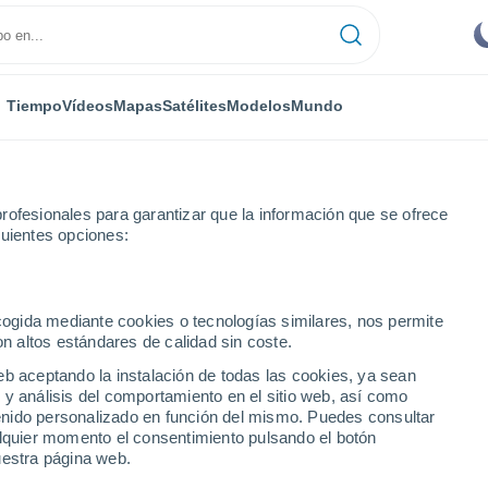
Tiempo
Vídeos
Mapas
Satélites
Modelos
Mundo
rofesionales para garantizar que la información que se ofrece
guientes opciones:
ecogida mediante cookies o tecnologías similares, nos permite
on altos estándares de calidad sin coste.
eb aceptando la instalación de todas las cookies, ya sean
 y análisis del comportamiento en el sitio web, así como
...
ntenido personalizado en función del mismo. Puedes consultar
alquier momento el consentimiento pulsando el botón
Por hora
uestra página web.
Cielos despejados en las
próximas horas