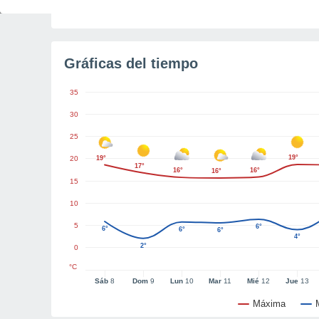
Tiempo para el amanecer
6h 35m
Gráficas del tiempo
35
30
25
19°
20
19°
17°
16°
16°
16°
15
10
5
6°
6°
6°
6°
4°
2°
0
°C
Sáb
8
Dom
9
Lun
10
Mar
11
Mié
12
Jue
13
Máxima