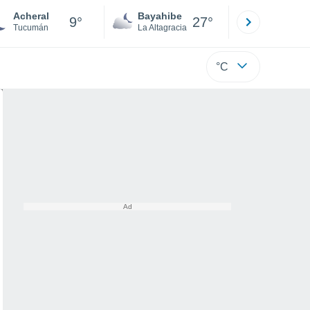
Acheral
Bayahibe
Punta Ca
9°
27°
Tucumán
La Altagracia
La Altagraci
°C