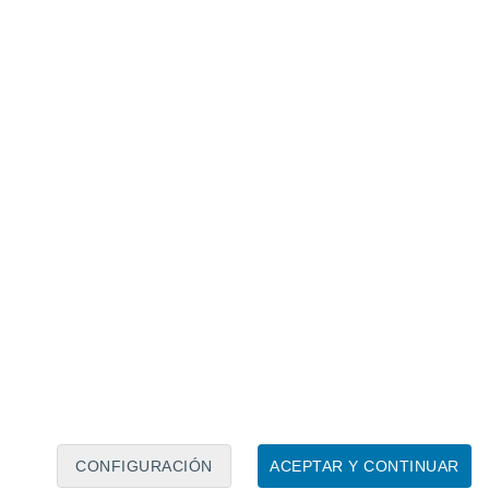
Calendario lunar
Lun
Mar
Mié
Jue
Vie
Sáb
Dom
8
9
10
11
12
13
14
15
16
17
18
19
20
21
CONFIGURACIÓN
ACEPTAR Y CONTINUAR