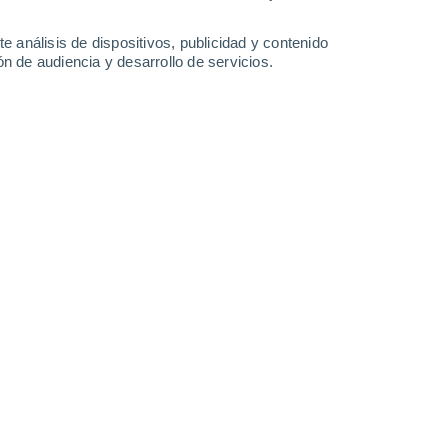
-
30
km/h
8
-
30
km/h
4
-
24
km/h
8
-
20
km/h
e análisis de dispositivos, publicidad y contenido
n de audiencia y desarrollo de servicios.
o
Oeste
0 Bajo
6
-
15 km/h
FPS:
no
o
Oeste
0 Bajo
5
-
11 km/h
FPS:
no
o
Suroeste
0 Bajo
4
-
10 km/h
FPS:
no
o
Suroeste
0 Bajo
8
-
15 km/h
FPS:
no
Oeste
0 Bajo
13
-
23 km/h
FPS:
no