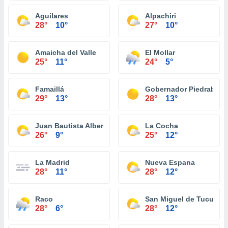
Aguilares
Alpachiri
28°
10°
27°
10°
Amaicha del Valle
El Mollar
25°
11°
24°
5°
Famaillá
Gobernador Piedrabue
29°
13°
28°
13°
Juan Bautista Alberdi
La Cocha
26°
9°
25°
12°
La Madrid
Nueva Espana
28°
11°
28°
12°
Raco
San Miguel de Tucumá
28°
6°
28°
12°