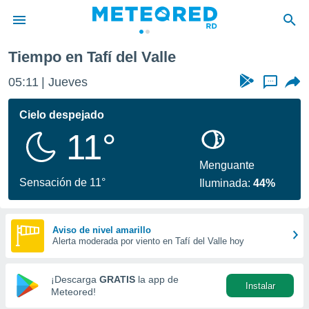
Tiempo en Tafí del Valle
privacidad
05:11
Jueves
...
o de
o) ha sido
Cielo despejado
or
11°
es para
ue la
 que se
Menguante
e calidad.
Sensación de 11°
Iluminada:
44%
eder a este
ediante las
opciones:
Aviso de nivel amarillo
Alerta moderada por viento en Tafí del Valle hoy
ookies y
e forma
¡Descarga
GRATIS
la app de
Instalar
d digital
Meteored!
ada, basada