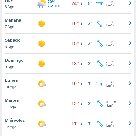
70%
ublicidad y
9
-
49
24°
/
5°
1.5 mm
km/h
6 Ago
do en
 mismo.
Mañana
6
-
35
16°
/
3°
sultar más
km/h
7 Ago
 en nuestra
 Cookies
y
Sábado
8
-
46
ualquier
15°
/
3°
km/h
8 Ago
ento
 botón
Domingo
7
-
39
13°
/
3°
ación de
km/h
9 Ago
kies
 disponible
Lunes
9
-
42
e nuestra
10°
/
1°
km/h
10 Ago
.
Martes
IVAMENTE,
10
-
38
12°
/
3°
km/h
11 Ago
as
Miércoles
6
-
46
11°
/
1°
 a cookies
km/h
12 Ago
 no aceptar