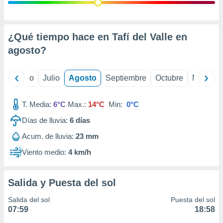
ados con el
 seleccionar
o.
calización
¿Qué tiempo hace en Tafí del Valle en
precisa e
agosto
?
ión mediante
, publicidad
yo
Junio
Julio
Agosto
Septiembre
Octubre
Noviemb
dos,
 publicidad
T. Media:
6°C
Max.:
14°C
Min:
0°C
,
Días de lluvia:
6
días
ón de
 desarrollo
Acum. de lluvia:
23 mm
s.
Viento medio:
4 km/h
tros 1199
ios
Salida y Puesta del sol
Salida del sol
Puesta del sol
07:59
18:58