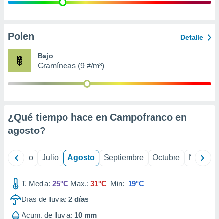
ados con el
 seleccionar
o.
calización
Polen
Detalle
precisa e
ión mediante
Bajo
Gramíneas (9 #/m³)
, publicidad
dos,
 publicidad
,
¿Qué tiempo hace en Campofranco en
ón de
 desarrollo
agosto
?
s.
tros 1199
yo
Junio
Julio
Agosto
Septiembre
Octubre
Noviemb
ios
T. Media:
25°C
Max.:
31°C
Min:
19°C
Días de lluvia:
2
días
Acum. de lluvia:
10 mm