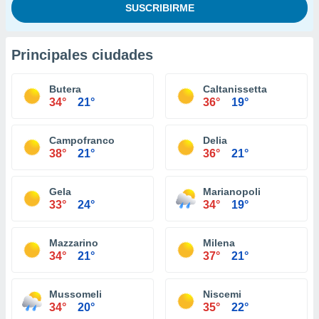
Principales ciudades
Butera
Caltanissetta
34°
21°
36°
19°
Campofranco
Delia
38°
21°
36°
21°
Gela
Marianopoli
33°
24°
34°
19°
Mazzarino
Milena
34°
21°
37°
21°
Mussomeli
Niscemi
34°
20°
35°
22°