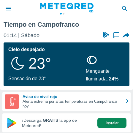
Tiempo en Campofranco
privacidad
01:14
Sábado
...
o de
o) ha sido
Cielo despejado
or
23°
es para
ue la
 que se
Menguante
e calidad.
Sensación de 23°
Iluminada:
24%
eder a este
ediante las
opciones:
Aviso de nivel rojo
Alerta extrema por altas temperaturas en Campofranco
ookies y
hoy
e forma
¡Descarga
GRATIS
la app de
Instalar
d digital
Meteored!
ada, basada