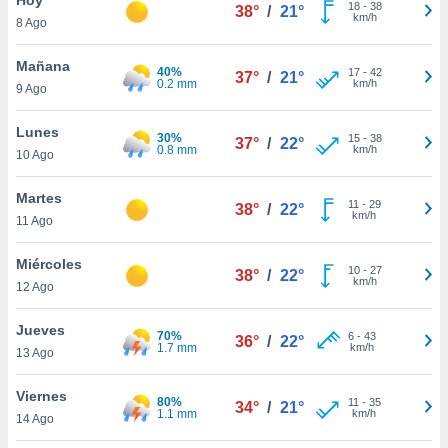
ublicidad y
18
-
38
38°
/
21°
km/h
8 Ago
do en
 mismo.
Mañana
40%
17
-
42
37°
/
21°
sultar más
0.2 mm
km/h
9 Ago
 en nuestra
 Cookies
y
Lunes
30%
15
-
38
ualquier
37°
/
22°
0.8 mm
km/h
10 Ago
ento
 botón
Martes
11
-
29
38°
/
22°
ación de
km/h
11 Ago
kies
 disponible
Miércoles
10
-
27
e nuestra
38°
/
22°
km/h
12 Ago
.
Jueves
IVAMENTE,
70%
6
-
43
36°
/
22°
1.7 mm
km/h
13 Ago
as
Viernes
80%
11
-
35
34°
/
21°
 a cookies
1.1 mm
km/h
14 Ago
 no aceptar