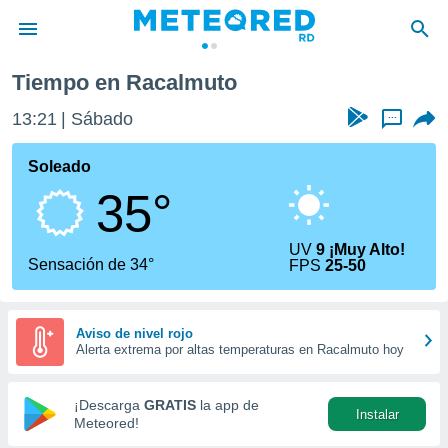
Tiempo en Racalmuto
privacidad
13:21
Sábado
...
o de
o) ha sido
Soleado
or
35°
es para
ue la
 que se
UV
9 ¡Muy Alto!
e calidad.
Sensación de 34°
FPS
25-50
eder a este
ediante las
opciones:
Aviso de nivel rojo
Alerta extrema por altas temperaturas en Racalmuto hoy
ookies y
e forma
¡Descarga
GRATIS
la app de
Instalar
d digital
Meteored!
ada, basada