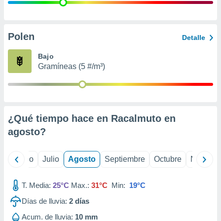
ados con el
 seleccionar
o.
calización
Polen
Detalle
precisa e
ión mediante
Bajo
Gramíneas (5 #/m³)
, publicidad
dos,
 publicidad
,
¿Qué tiempo hace en Racalmuto en
ón de
 desarrollo
agosto
?
s.
tros 1199
yo
Junio
Julio
Agosto
Septiembre
Octubre
Noviemb
ios
T. Media:
25°C
Max.:
31°C
Min:
19°C
Días de lluvia:
2
días
Acum. de lluvia:
10 mm