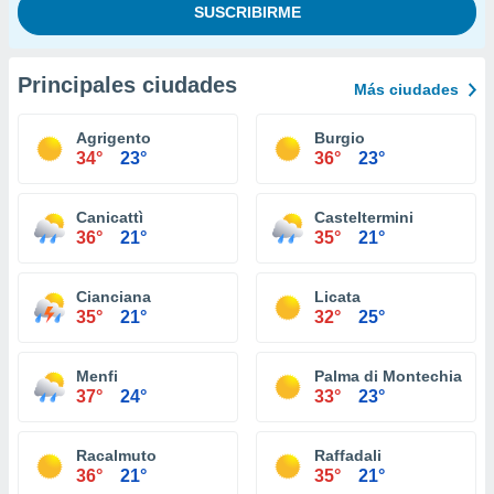
Principales ciudades
Más ciudades
Agrigento
Burgio
34°
23°
36°
23°
Canicattì
Casteltermini
36°
21°
35°
21°
Cianciana
Licata
35°
21°
32°
25°
Menfi
Palma di Montechiaro
37°
24°
33°
23°
Racalmuto
Raffadali
36°
21°
35°
21°