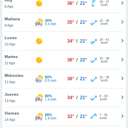
ublicidad y
18
-
37
36°
/
21°
km/h
8 Ago
do en
 mismo.
Mañana
30%
15
-
36
35°
/
21°
sultar más
0.3 mm
km/h
9 Ago
 en nuestra
 Cookies
y
Lunes
19
-
41
ualquier
34°
/
21°
km/h
10 Ago
ento
 botón
Martes
15
-
38
36°
/
22°
ación de
km/h
11 Ago
kies
 disponible
Miércoles
60%
15
-
38
e nuestra
36°
/
21°
0.5 mm
km/h
12 Ago
.
Jueves
IVAMENTE,
80%
8
-
33
34°
/
21°
1.3 mm
km/h
13 Ago
as
Viernes
80%
7
-
35
32°
/
21°
 a cookies
1.8 mm
km/h
14 Ago
 no aceptar