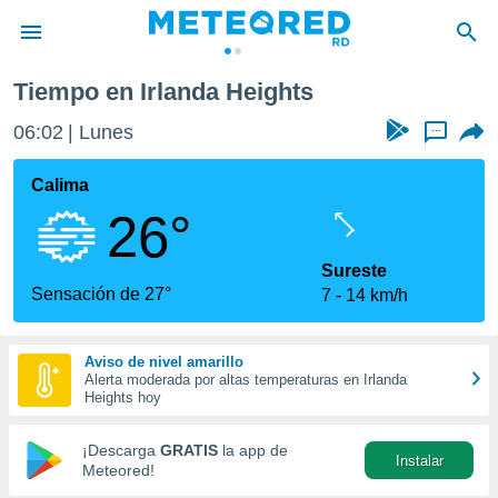
Tiempo en Irlanda Heights
privacidad
06:02
Lunes
...
o de
o) ha sido
Calima
or
26°
es para
ue la
 que se
Sureste
e calidad.
Sensación de 27°
7
14 km/h
eder a este
ediante las
opciones:
Aviso de nivel amarillo
Alerta moderada por altas temperaturas en Irlanda
ookies y
Heights hoy
e forma
¡Descarga
GRATIS
la app de
Instalar
d digital
Meteored!
ada, basada