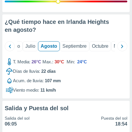
ados con el
 seleccionar
o.
calización
¿Qué tiempo hace en Irlanda Heights
precisa e
en
agosto
?
ión mediante
, publicidad
yo
Junio
Julio
Agosto
Septiembre
Octubre
Noviemb
dos,
 publicidad
T. Media:
26°C
Max.:
30°C
Min:
24°C
,
Días de lluvia:
22
días
ón de
 desarrollo
Acum. de lluvia:
107 mm
s.
Viento medio:
11 km/h
tros 1199
ios
Salida y Puesta del sol
Salida del sol
Puesta del sol
06:05
18:54