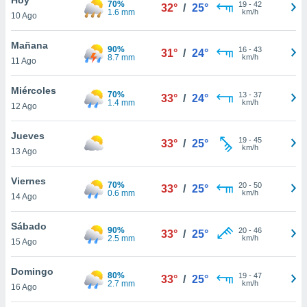
70%
ublicidad y
19
-
42
32°
/
25°
1.6 mm
km/h
10 Ago
do en
 mismo.
Mañana
90%
16
-
43
31°
/
24°
sultar más
8.7 mm
km/h
11 Ago
 en nuestra
 Cookies
y
Miércoles
70%
13
-
37
ualquier
33°
/
24°
1.4 mm
km/h
12 Ago
ento
 botón
Jueves
19
-
45
33°
/
25°
ación de
km/h
13 Ago
kies
 disponible
Viernes
70%
20
-
50
e nuestra
33°
/
25°
0.6 mm
km/h
14 Ago
.
Sábado
IVAMENTE,
90%
20
-
46
33°
/
25°
2.5 mm
km/h
15 Ago
as
Domingo
80%
19
-
47
33°
/
25°
 a cookies
2.7 mm
km/h
16 Ago
 no aceptar