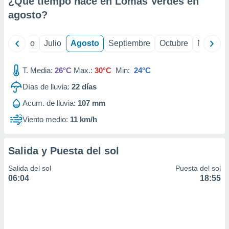
¿Qué tiempo hace en Lomas Verdes en
ados con el
 seleccionar
agosto
?
o.
calización
yo
Junio
Julio
Agosto
Septiembre
Octubre
Noviemb
precisa e
ión mediante
T. Media:
26°C
Max.:
30°C
Min:
24°C
, publicidad
Días de lluvia:
22
días
dos,
Acum. de lluvia:
107 mm
 publicidad
,
Viento medio:
11 km/h
ón de
 desarrollo
s.
Salida y Puesta del sol
tros 1199
Salida del sol
Puesta del sol
ios
06:04
18:55