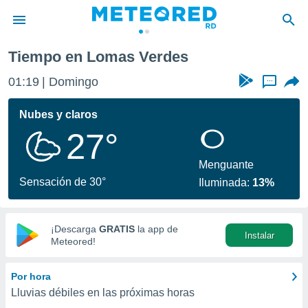
Tiempo en Lomas Verdes
privacidad
01:19
Domingo
...
o de
o) ha sido
Nubes y claros
or
27°
es para
ue la
 que se
Menguante
e calidad.
Sensación de 30°
Iluminada:
13%
eder a este
ediante las
opciones:
¡Descarga
GRATIS
la app de
Instalar
ookies y
Meteored!
e forma
Por hora
d digital
Lluvias débiles en las próximas horas
ada, basada