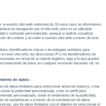
r a nuestro sitio web meteored.do. En este caso, te informamos
tizar la navegación por el sitio web, pero no se utilizarán
dad o contenido personalizado, aunque sí podrás visualizar
ción de cookies y acceder a nuestro sitio web a través de este
odelos
es, identificadores únicos o tecnologías similares para
n este sitio web, las direcciones IP y los identificadores de
rsonales en virtud de un interés legítimo, algo a lo que puedes
 al tratamiento de datos en cualquier momento haciendo clic en
omingo
Lunes
Martes
Miércoles
9 Ago
10 Ago
11 Ago
12 Ago
miento de datos:
uso de datos limitados para seleccionar anuncios básicos, crear
ccionar la publicidad personalizada, crear un perfil para
ontenido personalizado, medir el rendimiento de la publicidad,
36°
/
23°
36°
/
23°
36°
/
22°
38°
/
23°
vés de estadísticas o a través de la combinación de datos
rvicios, uso de datos limitados con el objetivo de seleccionar el