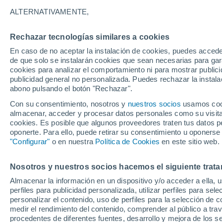
27°
ALTERNATIVAMENTE,
Rechazar tecnologías similares a cookies
Oeste
En caso de no aceptar la instalación de cookies, puedes accede
Sensación de 29°
0
-
8 km/h
de que solo se instalarán cookies que sean necesarias para garan
cookies para analizar el comportamiento ni para mostrar publici
publicidad general no personalizada. Puedes rechazar la instala
abono pulsando el botón "Rechazar".
Tiempo 1 - 7 días
Mapa de nubosidad
Satélites
M
Con su consentimiento, nosotros y
nuestros socios
usamos cooki
almacenar, acceder y procesar datos personales como su visita e
cookies. Es posible que algunos proveedores traten tus datos pe
oponerte. Para ello, puede retirar su consentimiento u oponerse
Mañana
Sábado
D
Hoy
"Configurar"
o en nuestra
Política de Cookies
en este sitio web.
7 Ago
8 Ago
6 Ago
Nosotros y nuestros socios hacemos el siguiente trata
Almacenar la información en un dispositivo y/o acceder a ella, 
perfiles para publicidad personalizada, utilizar perfiles para sele
personalizar el contenido, uso de perfiles para la selección de c
36°
/
23°
38°
/
24°
34°
/
24°
medir el rendimiento del contenido, comprender al público a tra
procedentes de diferentes fuentes, desarrollo y mejora de los se