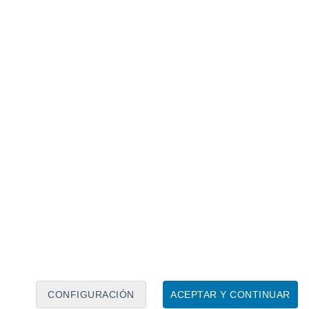
Calendario lunar
Lun
Mar
Mié
Jue
Vie
Sáb
Dom
6
7
8
9
10
11
12
13
14
15
16
17
18
19
CONFIGURACIÓN
ACEPTAR Y CONTINUAR
6