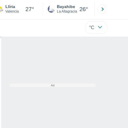
Llíria
Bayahibe
Punta Ca
27°
26°
Valencia
La Altagracia
La Altagraci
°C