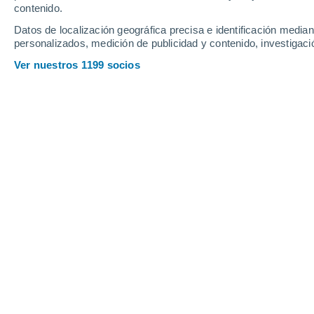
contenido.
16
-
36
km/h
19
-
40
km/h
16
15
-
33
km/h
Datos de localización geográfica precisa e identificación mediant
personalizados, medición de publicidad y contenido, investigació
Tiempo en Llíria hoy
, 6 de agosto
Ver nuestros 1199 socios
Nubes y claros
27°
09:00
Sensación T.
29°
Nubes y claros
29°
10:00
Sensación T.
32°
Soleado
30°
11:00
Sensación T.
33°
Nubes y claros
32°
12:00
Sensación T.
34°
Nubes y claros
34°
14:00
Sensación T.
36°