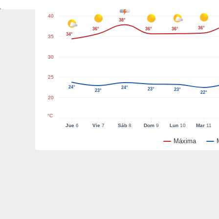
40
38°
36°
36°
36°
36°
34°
35
30
25
24°
24°
23°
23°
23°
22°
20
°C
Jue
6
Vie
7
Sáb
8
Dom
9
Lun
10
Mar
11
Máxima