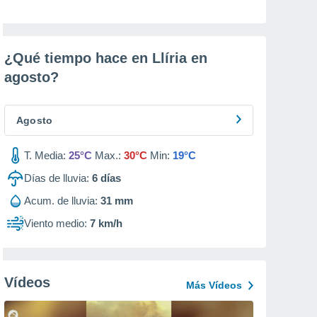
¿Qué tiempo hace en Llíria en
agosto
?
Agosto
T. Media:
25°C
Max.:
30°C
Min:
19°C
Días de lluvia:
6
días
Acum. de lluvia:
31 mm
Viento medio:
7 km/h
Vídeos
Más Vídeos