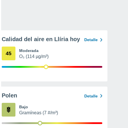
Calidad del aire en Llíria hoy
Detalle
Moderada
45
O₃ (114 µg/m³)
Polen
Detalle
Bajo
Gramíneas (7 #/m³)