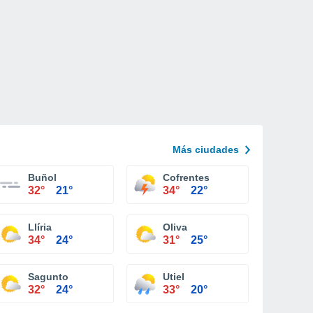
Más ciudades
Buñol
Cofrentes
32°
21°
34°
22°
Llíria
Oliva
34°
24°
31°
25°
Sagunto
Utiel
32°
24°
33°
20°