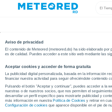
Aviso de privacidad
El contenido de Meteored (meteored.do) ha sido elaborado por p
es de calidad. Puedes acceder a este sitio web mediante las si
Aceptar cookies y acceder de forma gratuita
Inicio
España
Comunidad Valenciana
Provincia
La publicidad digital personalizada, basada en la información r
financiar nuestra actividad para seguir ofreciéndote contenido c
Tiempo en Llíria
Pulsando el botón "Aceptar y continuar", puedes acceder a la w
nuestras o de nuestros socios, que nos permiten el seguimiento
09:14
Jueves
desarrollar un perfil específico para mostrarte publicidad y co
más información en nuestra
Política de Cookies
y retirar en cu
Configuración de cookies
que aparece disponible en el pie de n
Nubes y claros