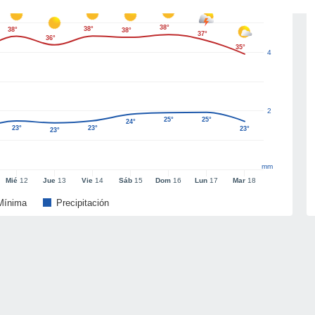
38°
38°
38°
38°
37°
36°
35°
4
2
25°
25°
24°
23°
23°
23°
23°
mm
Mié
12
Jue
13
Vie
14
Sáb
15
Dom
16
Lun
17
Mar
18
Mínima
Precipitación