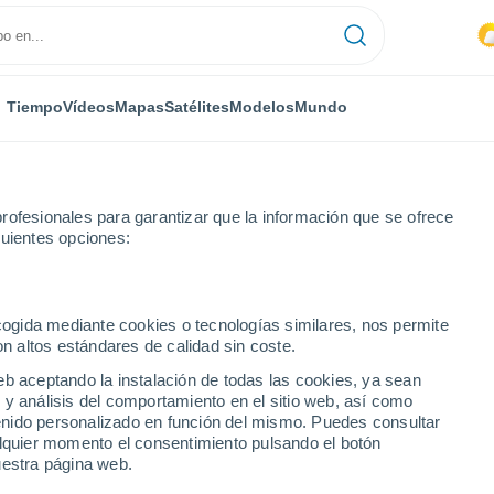
Tiempo
Vídeos
Mapas
Satélites
Modelos
Mundo
rofesionales para garantizar que la información que se ofrece
guientes opciones:
 de Valencia
Llíria
ecogida mediante cookies o tecnologías similares, nos permite
on altos estándares de calidad sin coste.
eb aceptando la instalación de todas las cookies, ya sean
 y análisis del comportamiento en el sitio web, así como
...
ntenido personalizado en función del mismo. Puedes consultar
alquier momento el consentimiento pulsando el botón
Por hora
uestra página web.
Calor Húmedo Sofocante en las
próximas horas