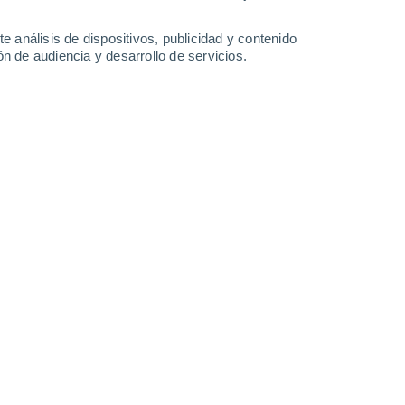
-
38
km/h
17
-
37
km/h
15
-
33
km/h
12
-
39
km/h
e análisis de dispositivos, publicidad y contenido
n de audiencia y desarrollo de servicios.
Oeste
1 Bajo
0
-
8 km/h
FPS:
no
Este
2 Bajo
5
-
15 km/h
FPS:
no
Sureste
4 Medio
8
-
20 km/h
FPS:
6-10
Este
5 Medio
12
-
28 km/h
FPS:
6-10
Sureste
8 ¡Muy Alto!
14
-
33 km/h
FPS:
25-50