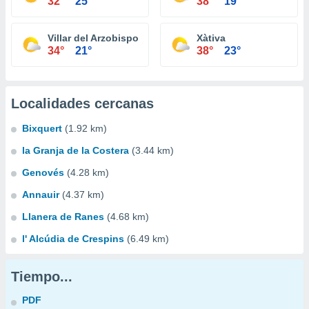
32°
25°
38°
19°
Villar del Arzobispo
Xàtiva
34°
21°
38°
23°
Localidades cercanas
Bixquert
(1.92 km)
la Granja de la Costera
(3.44 km)
Genovés
(4.28 km)
Annauir
(4.37 km)
Llanera de Ranes
(4.68 km)
l' Alcúdia de Crespins
(6.49 km)
Tiempo...
PDF