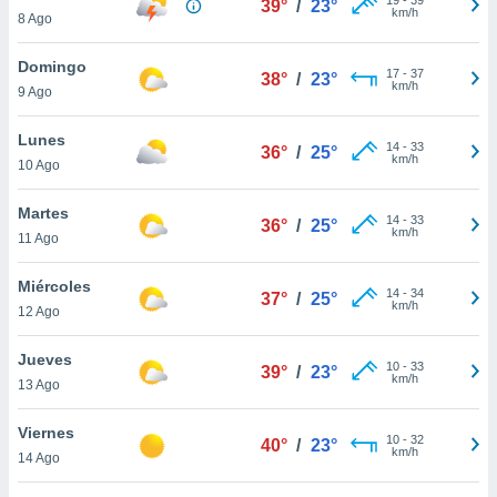
39°
/
23°
ublicidad y
km/h
8 Ago
do en
Domingo
 mismo.
17
-
37
38°
/
23°
km/h
sultar más
9 Ago
 en nuestra
 Cookies
y
Lunes
14
-
33
36°
/
25°
ualquier
km/h
10 Ago
ento
Martes
 botón
14
-
33
36°
/
25°
km/h
11 Ago
ación de
kies
 disponible
Miércoles
14
-
34
37°
/
25°
e nuestra
km/h
12 Ago
.
Jueves
IVAMENTE,
10
-
33
39°
/
23°
km/h
13 Ago
as
Viernes
10
-
32
40°
/
23°
 a cookies
km/h
14 Ago
 no aceptar