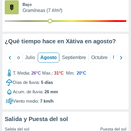
ados con el
Bajo
 seleccionar
Gramíneas (7 #/m³)
o.
calización
precisa e
ión mediante
¿Qué tiempo hace en Xàtiva en
agosto
?
, publicidad
dos,
yo
Junio
Julio
Agosto
Septiembre
Octubre
Noviemb
 publicidad
,
ón de
T. Media:
26°C
Max.:
31°C
Min:
20°C
 desarrollo
s.
Días de lluvia:
5
días
tros 1199
Acum. de lluvia:
26 mm
ios
Viento medio:
7 km/h
Salida y Puesta del sol
Salida del sol
Puesta del sol