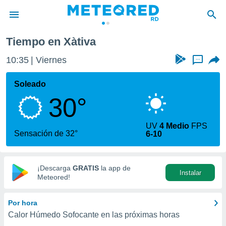
a
Xàtiva
Tiempo en Xàtiva
privacidad
10:35
Viernes
...
o de
o) ha sido
Soleado
or
30°
es para
ue la
 que se
UV
4 Medio
FPS
e calidad.
Sensación de 32°
6-10
eder a este
ediante las
opciones:
¡Descarga
GRATIS
la app de
Instalar
ookies y
Meteored!
e forma
Por hora
d digital
Calor Húmedo Sofocante en las próximas horas
ada, basada