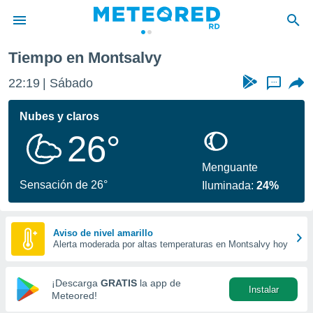
y
Tiempo en Montsalvy
privacidad
22:19
Sábado
...
o de
o) ha sido
Nubes y claros
or
26°
es para
ue la
 que se
Menguante
e calidad.
Sensación de 26°
Iluminada:
24%
eder a este
ediante las
opciones:
Aviso de nivel amarillo
Alerta moderada por altas temperaturas en Montsalvy hoy
ookies y
e forma
¡Descarga
GRATIS
la app de
Instalar
d digital
Meteored!
ada, basada