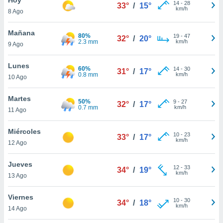
ublicidad y
14
-
28
33°
/
15°
km/h
8 Ago
do en
 mismo.
Mañana
80%
19
-
47
32°
/
20°
sultar más
2.3 mm
km/h
9 Ago
 en nuestra
 Cookies
y
Lunes
60%
14
-
30
ualquier
31°
/
17°
0.8 mm
km/h
10 Ago
ento
 botón
Martes
50%
9
-
27
32°
/
17°
ación de
0.7 mm
km/h
11 Ago
kies
 disponible
Miércoles
10
-
23
e nuestra
33°
/
17°
km/h
12 Ago
.
Jueves
IVAMENTE,
12
-
33
34°
/
19°
km/h
13 Ago
as
Viernes
10
-
30
34°
/
18°
 a cookies
km/h
14 Ago
 no aceptar