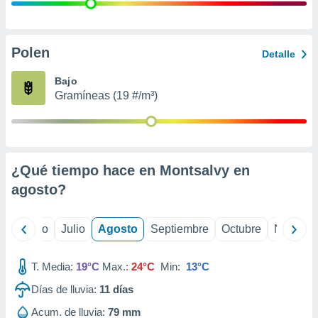
ados con el
 seleccionar
o.
calización
Polen
Detalle
precisa e
ión mediante
Bajo
Gramíneas (19 #/m³)
, publicidad
dos,
 publicidad
,
¿Qué tiempo hace en Montsalvy en
ón de
 desarrollo
agosto
?
s.
tros 1199
yo
Junio
Julio
Agosto
Septiembre
Octubre
Noviemb
ios
T. Media:
19°C
Max.:
24°C
Min:
13°C
Días de lluvia:
11
días
Acum. de lluvia:
79 mm