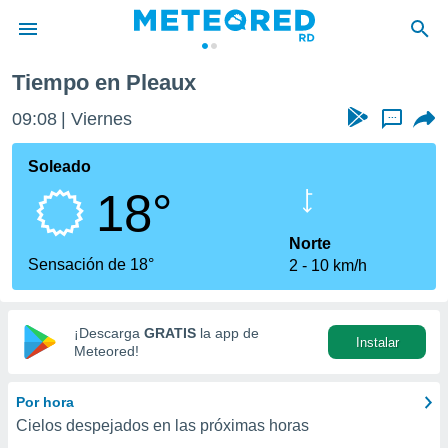
Tiempo en Pleaux
privacidad
09:08
Viernes
...
o de
o) ha sido
Soleado
or
18°
es para
ue la
 que se
Norte
e calidad.
Sensación de 18°
2
10 km/h
eder a este
ediante las
opciones:
¡Descarga
GRATIS
la app de
Instalar
ookies y
Meteored!
e forma
Por hora
d digital
Cielos despejados en las próximas horas
ada, basada