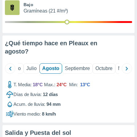
ados con el
Bajo
 seleccionar
Gramíneas (21 #/m³)
o.
calización
precisa e
ión mediante
¿Qué tiempo hace en Pleaux en
, publicidad
agosto
?
dos,
 publicidad
,
yo
Junio
Julio
Agosto
Septiembre
Octubre
Noviemb
ón de
 desarrollo
T. Media:
18°C
Max.:
24°C
Min:
13°C
s.
Días de lluvia:
12
días
tros 1199
ios
Acum. de lluvia:
94 mm
Viento medio:
8 km/h
Salida y Puesta del sol