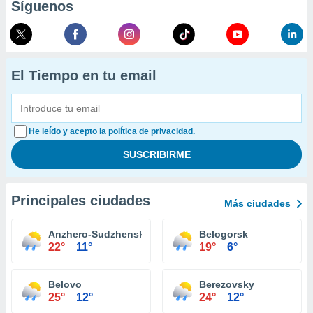
Síguenos
El Tiempo en tu email
He leído y acepto la política de privacidad.
Principales ciudades
Más ciudades
Anzhero-Sudzhensk
Belogorsk
22°
11°
19°
6°
Belovo
Berezovsky
25°
12°
24°
12°