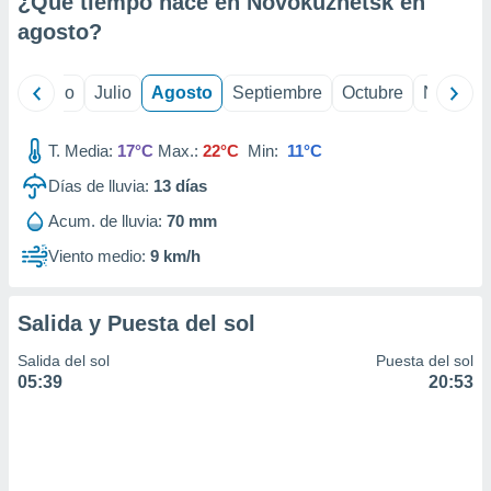
¿Qué tiempo hace en Novokuznetsk en
ados con el
 seleccionar
agosto
?
o.
calización
yo
Junio
Julio
Agosto
Septiembre
Octubre
Noviemb
precisa e
ión mediante
T. Media:
17°C
Max.:
22°C
Min:
11°C
, publicidad
Días de lluvia:
13
días
dos,
Acum. de lluvia:
70 mm
 publicidad
,
Viento medio:
9 km/h
ón de
 desarrollo
s.
Salida y Puesta del sol
tros 1199
Salida del sol
Puesta del sol
ios
05:39
20:53