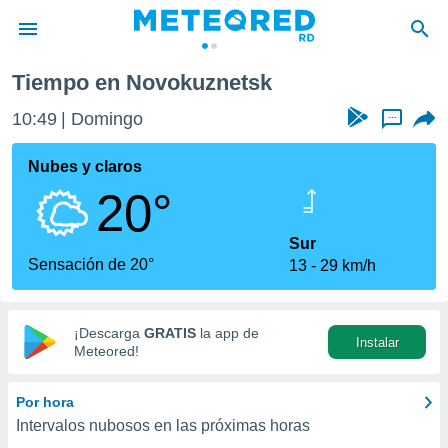
Tiempo en Novokuznetsk
privacidad
10:49
Domingo
...
o de
o) ha sido
Nubes y claros
or
20°
es para
ue la
 que se
Sur
e calidad.
Sensación de 20°
13
29 km/h
eder a este
ediante las
opciones:
¡Descarga
GRATIS
la app de
Instalar
ookies y
Meteored!
e forma
Por hora
d digital
Intervalos nubosos en las próximas horas
ada, basada