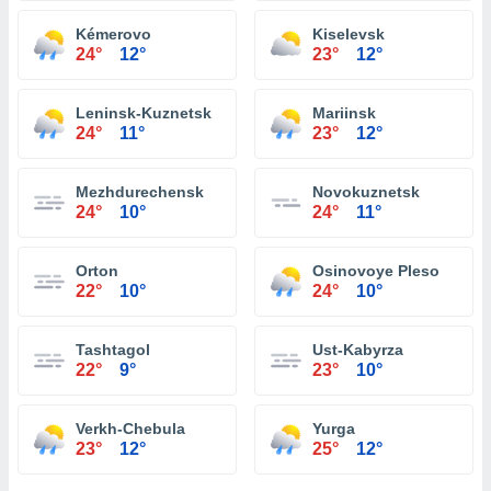
Kémerovo
Kiselevsk
24°
12°
23°
12°
Leninsk-Kuznetsk
Mariinsk
24°
11°
23°
12°
Mezhdurechensk
Novokuznetsk
24°
10°
24°
11°
Orton
Osinovoye Pleso
22°
10°
24°
10°
Tashtagol
Ust-Kabyrza
22°
9°
23°
10°
Verkh-Chebula
Yurga
23°
12°
25°
12°