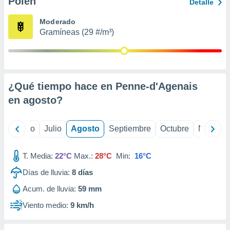
Polen
ados con el
Detalle
 seleccionar
o.
Moderado
Gramíneas (29 #/m³)
calización
precisa e
ión mediante
, publicidad
¿Qué tiempo hace en Penne-d'Agenais
dos,
en
agosto
?
 publicidad
,
ón de
yo
Junio
Julio
Agosto
Septiembre
Octubre
Noviemb
 desarrollo
s.
T. Media:
22°C
Max.:
28°C
Min:
16°C
tros 1199
ios
Días de lluvia:
8
días
Acum. de lluvia:
59 mm
Viento medio:
9 km/h