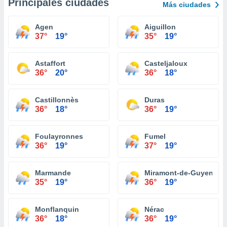
Principales ciudades
Más ciudades
Agen
Aiguillon
37°
19°
35°
19°
Astaffort
Casteljaloux
36°
20°
36°
18°
Castillonnès
Duras
36°
18°
36°
19°
Foulayronnes
Fumel
36°
19°
37°
19°
Marmande
Miramont-de-Guyenne
35°
19°
36°
19°
Monflanquin
Nérac
36°
18°
36°
19°