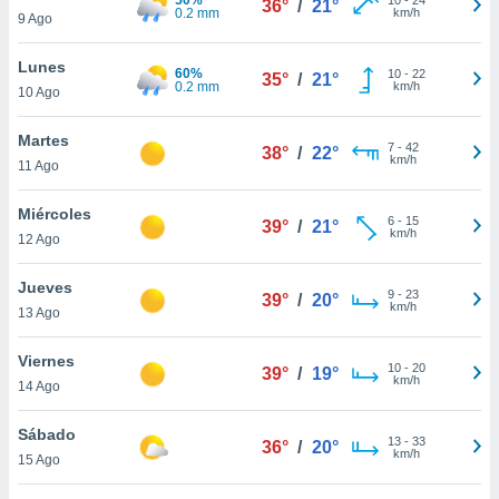
36°
/
21°
ublicidad y
0.2 mm
km/h
9 Ago
do en
Lunes
 mismo.
60%
10
-
22
35°
/
21°
0.2 mm
km/h
sultar más
10 Ago
 en nuestra
 Cookies
y
Martes
7
-
42
38°
/
22°
ualquier
km/h
11 Ago
ento
Miércoles
 botón
6
-
15
39°
/
21°
km/h
12 Ago
ación de
kies
 disponible
Jueves
9
-
23
39°
/
20°
e nuestra
km/h
13 Ago
.
Viernes
IVAMENTE,
10
-
20
39°
/
19°
km/h
14 Ago
as
Sábado
13
-
33
36°
/
20°
 a cookies
km/h
15 Ago
 no aceptar