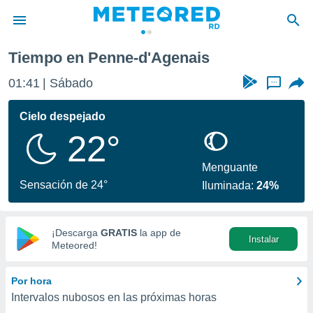
genais
Tiempo en Penne-d'Agenais
privacidad
01:41
Sábado
...
o de
o) ha sido
Cielo despejado
or
22°
es para
ue la
 que se
Menguante
e calidad.
Sensación de 24°
Iluminada:
24%
eder a este
ediante las
opciones:
¡Descarga
GRATIS
la app de
Instalar
ookies y
Meteored!
e forma
Por hora
d digital
Intervalos nubosos en las próximas horas
ada, basada