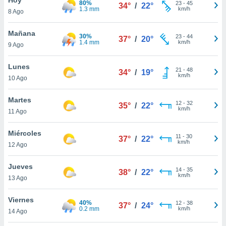
80%
ublicidad y
23
-
45
34°
/
22°
1.3 mm
km/h
8 Ago
do en
 mismo.
Mañana
30%
23
-
44
37°
/
20°
sultar más
1.4 mm
km/h
9 Ago
 en nuestra
 Cookies
y
Lunes
21
-
48
ualquier
34°
/
19°
km/h
10 Ago
ento
 botón
Martes
12
-
32
35°
/
22°
ación de
km/h
11 Ago
kies
 disponible
Miércoles
11
-
30
e nuestra
37°
/
22°
km/h
12 Ago
.
Jueves
IVAMENTE,
14
-
35
38°
/
22°
km/h
13 Ago
as
Viernes
40%
12
-
38
37°
/
24°
 a cookies
0.2 mm
km/h
14 Ago
 no aceptar