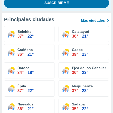
Principales ciudades
Más ciudades
Belchite
Calatayud
37°
22°
36°
21°
Cariñena
Caspe
36°
21°
39°
23°
Daroca
Ejea de los Caballeros
34°
18°
36°
23°
Épila
Mequinenza
37°
22°
37°
23°
Nuévalos
Sádaba
36°
21°
35°
22°