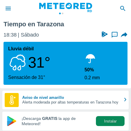
Tiempo en Tarazona
privacidad
18:39
Sábado
...
o de
o) ha sido
Lluvia débil
or
31°
es para
ue la
 que se
50%
e calidad.
Sensación de 31°
0.2 mm
eder a este
ediante las
opciones:
Aviso de nivel amarillo
Alerta moderada por altas temperaturas en Tarazona hoy
ookies y
e forma
¡Descarga
GRATIS
la app de
Instalar
d digital
Meteored!
ada, basada