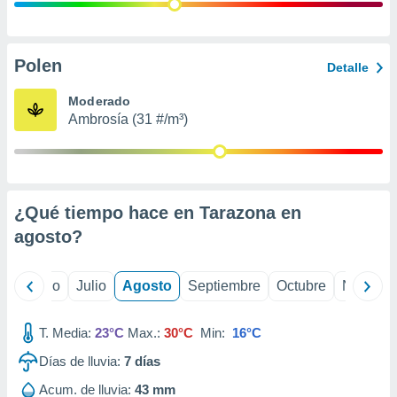
ados con el
 seleccionar
o.
calización
Polen
Detalle
precisa e
ión mediante
Moderado
Ambrosía (31 #/m³)
, publicidad
dos,
 publicidad
,
¿Qué tiempo hace en Tarazona en
ón de
 desarrollo
agosto
?
s.
tros 1199
yo
Junio
Julio
Agosto
Septiembre
Octubre
Noviemb
ios
T. Media:
23°C
Max.:
30°C
Min:
16°C
Días de lluvia:
7
días
Acum. de lluvia:
43 mm