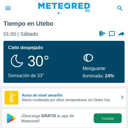
Tiempo en Utebo
privacidad
01:00
Sábado
...
o de
o) ha sido
Cielo despejado
or
30°
es para
ue la
 que se
Menguante
e calidad.
Sensación de 33°
Iluminada:
24%
eder a este
ediante las
opciones:
Aviso de nivel amarillo
Alerta moderada por altas temperaturas en Utebo hoy
ookies y
e forma
¡Descarga
GRATIS
la app de
Instalar
d digital
Meteored!
ada, basada