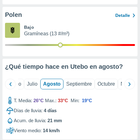
ados con el
 seleccionar
o.
Polen
Detalle
calización
Bajo
precisa e
Gramíneas (13 #/m³)
ión mediante
, publicidad
dos,
 publicidad
¿Qué tiempo hace en Utebo en
agosto
?
,
ón de
 desarrollo
yo
Junio
Julio
Agosto
Septiembre
Octubre
Noviemb
s.
tros 1199
T. Media:
26°C
Max.:
33°C
Min:
19°C
ios
Días de lluvia:
4
días
Acum. de lluvia:
21 mm
Viento medio:
14 km/h