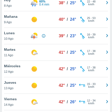
60%
ublicidad y
22
-
48
38°
/
25°
0.4 mm
km/h
8 Ago
do en
 mismo.
Mañana
25
-
53
40°
/
24°
sultar más
km/h
9 Ago
 en nuestra
 Cookies
y
Lunes
16
-
39
ualquier
39°
/
23°
km/h
10 Ago
ento
 botón
Martes
17
-
38
41°
/
25°
ación de
km/h
11 Ago
kies
 disponible
Miércoles
17
-
38
e nuestra
42°
/
25°
km/h
12 Ago
.
Jueves
IVAMENTE,
15
-
33
42°
/
25°
km/h
13 Ago
as
Viernes
12
-
34
42°
/
26°
 a cookies
km/h
14 Ago
 no aceptar