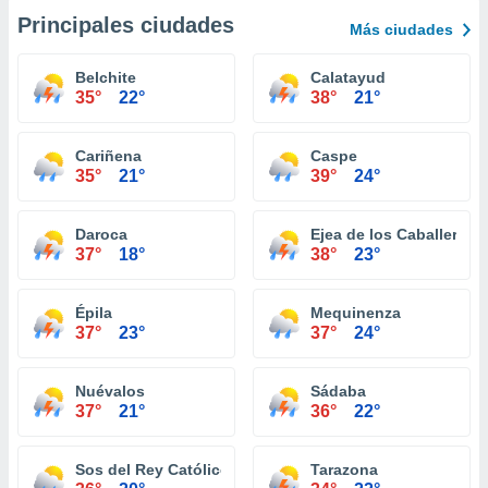
Principales ciudades
Más ciudades
Belchite
Calatayud
35°
22°
38°
21°
Cariñena
Caspe
35°
21°
39°
24°
Daroca
Ejea de los Caballeros
37°
18°
38°
23°
Épila
Mequinenza
37°
23°
37°
24°
Nuévalos
Sádaba
37°
21°
36°
22°
Sos del Rey Católico
Tarazona