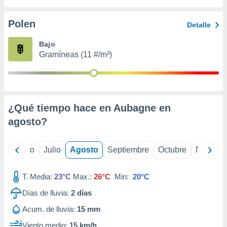
ados con el
 seleccionar
o.
Polen
Detalle
calización
Bajo
precisa e
Gramíneas (11 #/m³)
ión mediante
, publicidad
dos,
 publicidad
¿Qué tiempo hace en Aubagne en
,
agosto
?
ón de
 desarrollo
s.
yo
Junio
Julio
Agosto
Septiembre
Octubre
Noviemb
tros 1199
ios
T. Media:
23°C
Max.:
26°C
Min:
20°C
Días de lluvia:
2
días
Acum. de lluvia:
15 mm
Viento medio:
15 km/h