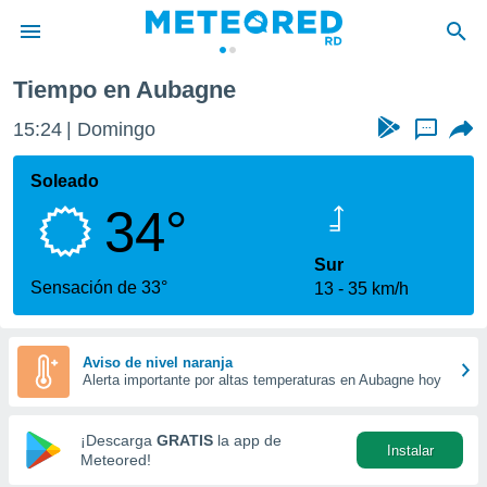
no
Aubagne
Tiempo en Aubagne
privacidad
15:24
Domingo
...
o de
o) ha sido
Soleado
or
34°
es para
ue la
 que se
Sur
e calidad.
Sensación de 33°
13
35 km/h
eder a este
ediante las
opciones:
Aviso de nivel naranja
Alerta importante por altas temperaturas en Aubagne hoy
ookies y
e forma
¡Descarga
GRATIS
la app de
Instalar
d digital
Meteored!
ada, basada