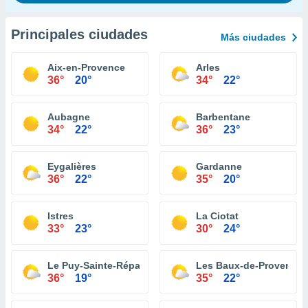
Principales ciudades
Más ciudades
Aix-en-Provence
Arles
36°
20°
34°
22°
Aubagne
Barbentane
34°
22°
36°
23°
Eygalières
Gardanne
36°
22°
35°
20°
Istres
La Ciotat
33°
23°
30°
24°
Le Puy-Sainte-Réparade
Les Baux-de-Provence
36°
19°
35°
22°