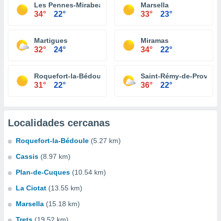
Les Pennes-Mirabeau
Marsella
34°
22°
33°
23°
Martigues
Miramas
32°
24°
34°
22°
Roquefort-la-Bédoule
Saint-Rémy-de-Provenc
31°
22°
36°
22°
Localidades cercanas
Roquefort-la-Bédoule
(5.27 km)
Cassis
(8.97 km)
Plan-de-Cuques
(10.54 km)
La Ciotat
(13.55 km)
Marsella
(15.18 km)
Trets
(19.52 km)