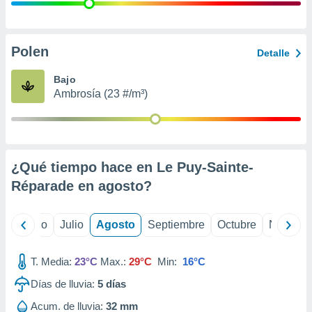
ados con el
 seleccionar
o.
calización
Polen
Detalle
precisa e
ión mediante
Bajo
Ambrosía (23 #/m³)
, publicidad
dos,
 publicidad
,
¿Qué tiempo hace en Le Puy-Sainte-
ón de
 desarrollo
Réparade en
agosto
?
s.
tros 1199
yo
Junio
Julio
Agosto
Septiembre
Octubre
Noviemb
ios
T. Media:
23°C
Max.:
29°C
Min:
16°C
Días de lluvia:
5
días
Acum. de lluvia:
32 mm