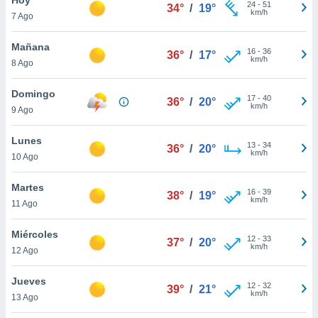
ublicidad y
24
-
51
34°
/
19°
km/h
7 Ago
do en
 mismo.
Mañana
16
-
36
36°
/
17°
sultar más
km/h
8 Ago
 en nuestra
 Cookies
y
Domingo
17
-
40
ualquier
36°
/
20°
km/h
9 Ago
ento
 botón
Lunes
13
-
34
36°
/
20°
ación de
km/h
10 Ago
kies
 disponible
Martes
16
-
39
e nuestra
38°
/
19°
km/h
11 Ago
.
Miércoles
IVAMENTE,
12
-
33
37°
/
20°
km/h
12 Ago
as
Jueves
12
-
32
39°
/
21°
 a cookies
km/h
13 Ago
 no aceptar