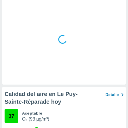
ar perfiles
idad
a, utilizar
a
 la
da, crear un
personalizar
o, uso de
a la
e contenido
do, medir el
 de la
medir el
 del
 comprender
 través de
Calidad del aire en Le Puy-
Detalle
s o a través
Sainte-Réparade hoy
nación de
edentes de
fuentes,
Aceptable
37
y mejora de
O₃ (93 µg/m³)
os, uso de