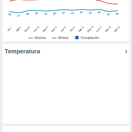
retirar su
ento u
22°
22°
21°
21°
20°
21°
20°
20°
19°
20°
19°
19°
17°
 de datos
er momento
16
10
17
9
15
18
11
12
13
19
14
8
7
Dom
Sáb
Dom
Vie
Lun
Mar
Lun
Sáb
Mar
Mié
Jue
Mié
Vie
ic en
o en
Máxima
Mínima
Precipitación
 Cookies
en
Temperatura
eb.
y
socios
el
to de
la
 en un
 y/o acceder
 de datos
ara
 anuncios