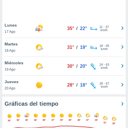
ste abono
 botón
.
Lunes
11
-
37
35°
/
22°
nto,
km/h
17 Ago
cios
Martes
kies,
18
-
45
31°
/
19°
km/h
18 Ago
ores únicos
as similares
nar,
Miércoles
24
-
63
30°
/
20°
rocesar
km/h
19 Ago
onales como
 este sitio
Jueves
recciones IP
28
-
67
28°
/
18°
km/h
20 Ago
ficadores de
 posible
s
Gráficas del tiempo
 traten tus
nales en
 interés
36°
36°
36°
38°
37°
39°
39°
38°
37°
35°
go a lo que
34°
31°
30°
nerte. Para