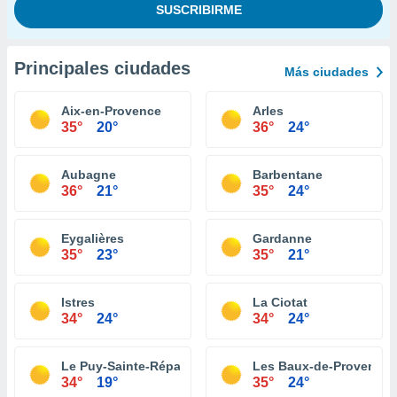
Principales ciudades
Más ciudades
Aix-en-Provence
Arles
35°
20°
36°
24°
Aubagne
Barbentane
36°
21°
35°
24°
Eygalières
Gardanne
35°
23°
35°
21°
Istres
La Ciotat
34°
24°
34°
24°
Le Puy-Sainte-Réparade
Les Baux-de-Provence
34°
19°
35°
24°