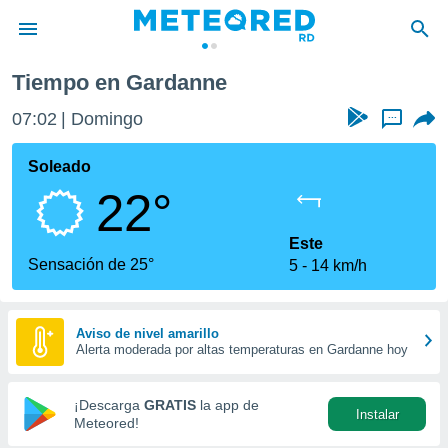
no
Gardanne
Tiempo en Gardanne
privacidad
07:02
Domingo
...
o de
o) ha sido
Soleado
or
22°
es para
ue la
 que se
Este
e calidad.
Sensación de 25°
5
14 km/h
eder a este
ediante las
opciones:
Aviso de nivel amarillo
Alerta moderada por altas temperaturas en Gardanne hoy
ookies y
e forma
¡Descarga
GRATIS
la app de
Instalar
d digital
Meteored!
ada, basada