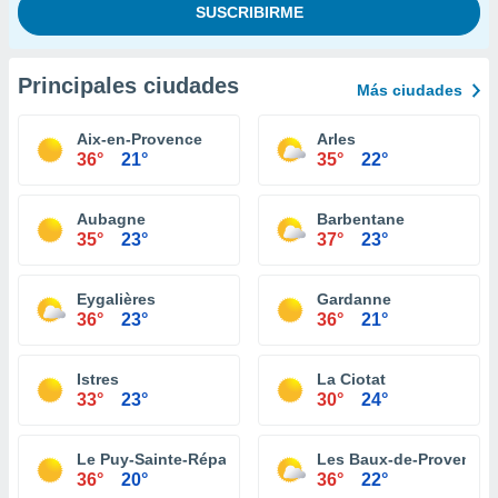
Principales ciudades
Más ciudades
Aix-en-Provence
Arles
36°
21°
35°
22°
Aubagne
Barbentane
35°
23°
37°
23°
Eygalières
Gardanne
36°
23°
36°
21°
Istres
La Ciotat
33°
23°
30°
24°
Le Puy-Sainte-Réparade
Les Baux-de-Provence
36°
20°
36°
22°