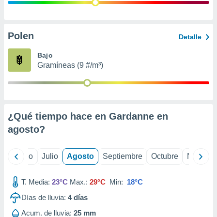
ados con el
 seleccionar
o.
calización
Polen
Detalle
precisa e
ión mediante
Bajo
Gramíneas (9 #/m³)
, publicidad
dos,
 publicidad
,
¿Qué tiempo hace en Gardanne en
ón de
 desarrollo
agosto
?
s.
tros 1199
yo
Junio
Julio
Agosto
Septiembre
Octubre
Noviemb
ios
T. Media:
23°C
Max.:
29°C
Min:
18°C
Días de lluvia:
4
días
Acum. de lluvia:
25 mm