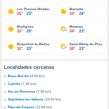
Les Pennes-Mirabeau
Marsella
35°
23°
33°
24°
Martigues
Miramas
32°
25°
34°
23°
Roquefort-la-Bédoule
Saint-Rémy-de-Provenc
32°
23°
36°
23°
Localidades cercanas
Bouc-Bel-Air
(4.56 km)
Cabriès
(7.46 km)
Aix-en-Provence
(7.98 km)
Septèmes-les-Vallons
(10.43 km)
Plan-de-Cuques
(11.88 km)