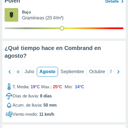
Polen
ados con el
Detalle
 seleccionar
o.
Bajo
Gramíneas (20 #/m³)
calización
precisa e
ión mediante
, publicidad
¿Qué tiempo hace en Combrand en
dos,
agosto
?
 publicidad
,
ón de
yo
Junio
Julio
Agosto
Septiembre
Octubre
Noviemb
 desarrollo
s.
T. Media:
19°C
Max.:
25°C
Min:
14°C
tros 1199
ios
Días de lluvia:
8
días
Acum. de lluvia:
50 mm
Viento medio:
11 km/h