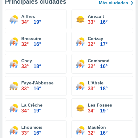
Principales ciudades
Más ciudades
Aiffres
Airvault
34°
19°
33°
16°
Bressuire
Cerizay
32°
16°
32°
17°
Chey
Combrand
33°
18°
32°
16°
Faye-l'Abbesse
L'Absie
33°
16°
33°
18°
La Crèche
Les Fosses
34°
19°
34°
19°
Lhoumois
Mauléon
33°
16°
32°
16°