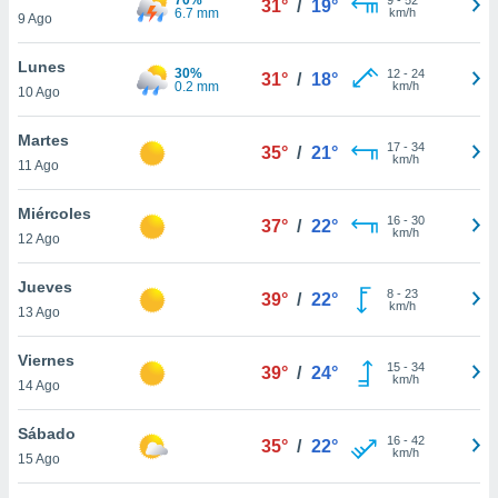
31°
/
19°
ublicidad y
6.7 mm
km/h
9 Ago
do en
Lunes
 mismo.
30%
12
-
24
31°
/
18°
0.2 mm
km/h
sultar más
10 Ago
 en nuestra
 Cookies
y
Martes
17
-
34
35°
/
21°
ualquier
km/h
11 Ago
ento
Miércoles
 botón
16
-
30
37°
/
22°
km/h
12 Ago
ación de
kies
 disponible
Jueves
8
-
23
39°
/
22°
e nuestra
km/h
13 Ago
.
Viernes
IVAMENTE,
15
-
34
39°
/
24°
km/h
14 Ago
as
Sábado
16
-
42
35°
/
22°
 a cookies
km/h
15 Ago
 no aceptar