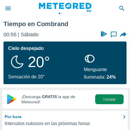
d
Tiempo en Combrand
privacidad
00:55
Sábado
...
o de
o) ha sido
Cielo despejado
or
20°
es para
ue la
 que se
Menguante
e calidad.
Sensación de 20°
Iluminada:
24%
eder a este
ediante las
opciones:
¡Descarga
GRATIS
la app de
Instalar
ookies y
Meteored!
e forma
Por hora
d digital
Intervalos nubosos en las próximas horas
ada, basada