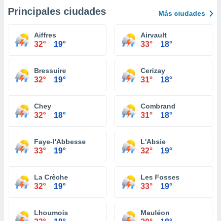
Principales ciudades
Más ciudades
Aiffres
Airvault
32°
19°
33°
18°
Bressuire
Cerizay
32°
19°
31°
18°
Chey
Combrand
32°
18°
31°
18°
Faye-l'Abbesse
L'Absie
33°
19°
32°
19°
La Crèche
Les Fosses
32°
19°
33°
19°
Lhoumois
Mauléon