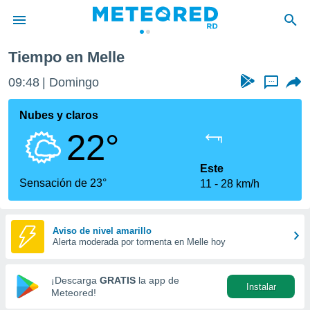
Tiempo en Melle
privacidad
09:48
Domingo
...
o de
o) ha sido
Nubes y claros
or
22°
es para
ue la
 que se
Este
e calidad.
Sensación de 23°
11
28 km/h
eder a este
ediante las
opciones:
Aviso de nivel amarillo
Alerta moderada por tormenta en Melle hoy
ookies y
e forma
¡Descarga
GRATIS
la app de
Instalar
d digital
Meteored!
ada, basada