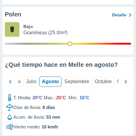
ados con el
 seleccionar
o.
Polen
Detalle
calización
Bajo
precisa e
Gramíneas (25 #/m³)
ión mediante
, publicidad
dos,
 publicidad
¿Qué tiempo hace en Melle en
agosto
?
,
ón de
 desarrollo
yo
Junio
Julio
Agosto
Septiembre
Octubre
Noviemb
s.
tros 1199
T. Media:
20°C
Max.:
25°C
Min:
15°C
ios
Días de lluvia:
8
días
Acum. de lluvia:
53 mm
Viento medio:
10 km/h